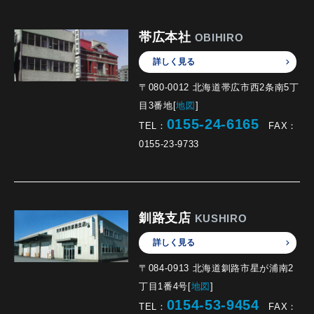
帯広本社
OBIHIRO
詳しく見る
〒080-0012 北海道帯広市西2条南5丁
目3番地[
地図
]
0155-24-6165
TEL：
FAX：
0155-23-9733
釧路支店
KUSHIRO
詳しく見る
〒084-0913 北海道釧路市星が浦南2
丁目1番4号[
地図
]
0154-53-9454
TEL：
FAX：