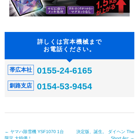
詳しくは宮本機械まで
お電話ください。
0155-24-6165
帯広本社
0154-53-9454
釧路支店
←
ヤマハ除雪機 YSF1070 1台
決定版、誕生。 ダイヘン The
限定 大特価！
Short Arc
→