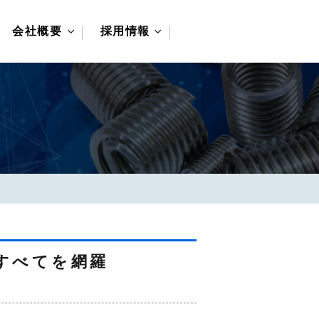
会社概要
採用情報
営業所について
先輩の声
募集要項
機器
申込みフォーム
器
管
すべてを網羅
プ・ファン