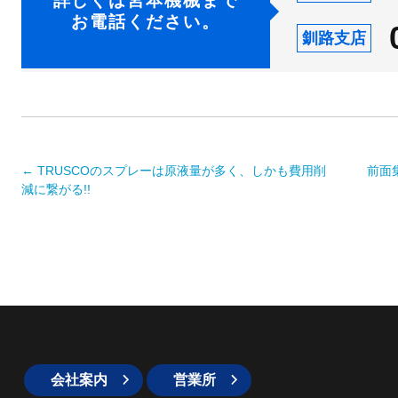
詳しくは宮本機械まで
お電話ください。
釧路支店
←
TRUSCOのスプレーは原液量が多く、しかも費用削
前面集
減に繋がる!!
社
会社案内
営業所