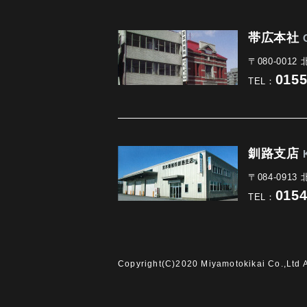
帯広本社
〒080-001
0155
TEL：
釧路支店
〒084-091
0154
TEL：
Copyright(C)2020 Miyamotokikai Co.,Ltd A