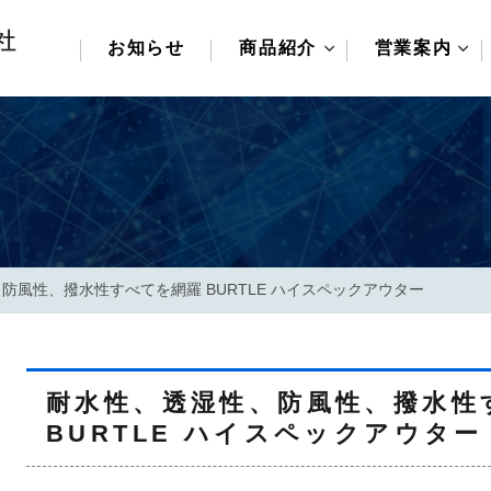
お知らせ
商品紹介
営業案内
ビートポット苗吊り機
取扱いカテゴリ
ビート培土機
取扱いメーカー
在庫商品について
変・減速機/伝道
自動化・制御機
防風性、撥水性すべてを網羅 BURTLE ハイスペックアウター
工作機械
荷役・搬送・保
耐水性、透湿性、防風性、撥水性
油空圧機器
BURTLE ハイスペックアウター
汎用機械/ポン