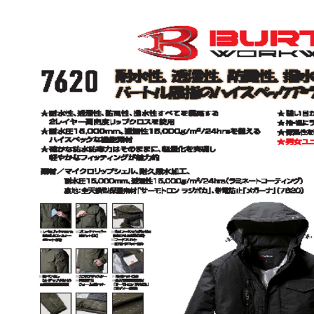
ポンプ・ファン
環境・改善機器
冷暖・空調
バルブ・配管資
作業工具・電動
シール・化学製
ボルト・ねじ
溶断ガス