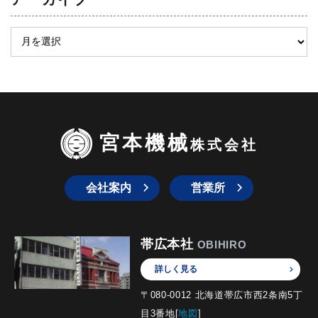
宮本機械
株式会社
会社案内
営業所
帯広本社
OBIHIRO
詳しく見る
〒080-0012 北海道帯広市西2条南5丁
目3番地[
地図
]