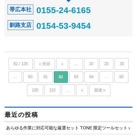
0155-24-6165
帯広本社
0154-53-9454
釧路支店
82 / 126
« 先頭
«
...
10
20
30
...
80
81
82
83
84
...
90
100
110
...
»
最後 »
最近の投稿
あらゆる作業に対応可能な厳選セット TONE 限定ツールセット