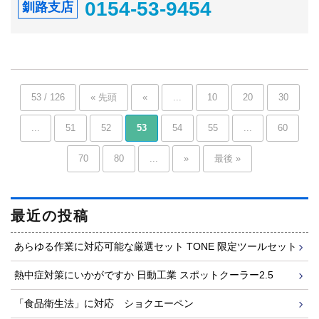
0154-53-9454
釧路支店
53 / 126
« 先頭
«
...
10
20
30
...
51
52
53
54
55
...
60
70
80
...
»
最後 »
最近の投稿
あらゆる作業に対応可能な厳選セット TONE 限定ツールセット
熱中症対策にいかがですか 日動工業 スポットクーラー2.5
「食品衛生法」に対応 ショクエーペン