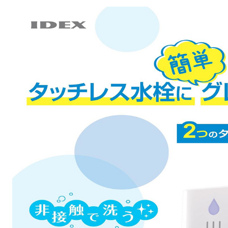
ポンプ・ファン
環境・改善機器
冷暖・空調
バルブ・配管資
作業工具・電動
シール・化学製
ボルト・ねじ
溶断ガス