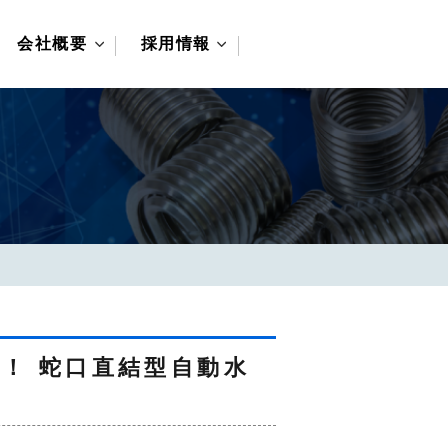
会社概要
採用情報
営業所について
先輩の声
募集要項
機器
申込みフォーム
器
管
！ 蛇口直結型自動水
プ・ファン