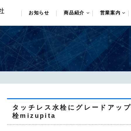
お知らせ
商品紹介
営業案内
ビートポット苗吊り機
取扱いカテゴリ
ビート培土機
取扱いメーカー
在庫商品について
変・減速機/伝道
自動化・制御機
工作機械
荷役・搬送・保
タッチレス水栓にグレードアップ
油空圧機器
栓mizupita
汎用機械/ポン